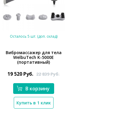
Осталось 5 шт. (доп. склад)
Вибромассажер для тела
WelbuTech K-5000E
(портативный)
*}
19 520
Руб.
22 839
Руб.
В корзину
Купить в 1 клик