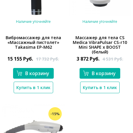
Наличие уточняйте
Наличие уточняйте
Вибромассажер для тела
Массажер для тела CS
«Массажный пистолет»
Medica VibraPulsar CS-r10
Takasima EP-M62
Mini SHAPE x BOOST
*}
*}
(белый)
15 155
Руб.
3 872
Руб.
17 732
Руб.
4 531
Руб.
В корзину
В корзину
Купить в 1 клик
Купить в 1 клик
-15%